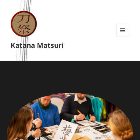
MENU
Katana Matsuri
A
WIDGETY