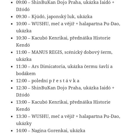
09:00 – ShinBuKan Dojo Praha, ukázka Iaidó +
Džódó
09:30 – Kjúdó, japonský luk, ukázka
10:00 – WUSHU, meč a vějíř + halapartna Pu-Dao,
ukázka
10:30 – Kacubó Kenrikai, přednáška Historie
Kendó
11:00 – MANUS REGIS, scénický dobový šerm,
ukázka
11:30 – Ars Dimicatoria, ukázka čermu šavlí a
bodákem
12:00 – polední p ř e s t á v k a
12:30 – ShinBuKan Dojo Praha, ukázka Iaidó +
Džódó
13:00 – Kacubó Kenrikai, přednáška Historie
Kendó
13:30 – WUSHU, meč a vějíř + halapartna Pu-Dao,
ukázky
14:00 – Nagina Gorenkai, ukázka