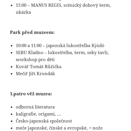
15:00 – MANUS REGIS, scénický dobový šerm,
ukázka
Park před muzeem:
10:00 a 11:00 – japonská lukostřelba Kjúdó
SEBU Kladno – lukostřelba, šerm, seky šavlí,
workshop pro děti
Kovář Tomáš Růžička
Mečíř Jiří Krondák
1.patro věž muzea:
odborná literatura
kaligrafie, origami, …
Česko-japonská společnost
meče japonské, čínské a evropské, + nože