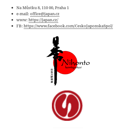
Na Můstku 8, 110 00, Praha 1
e-mail:
office@japan.cz
www:
https://japan.cz/
FB:
https://www.facebook.com/CeskoJaponskaSpol/