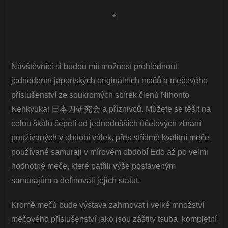
*
Návštěvníci si budou mít možnost prohlédnout
jednodenní japonských originálních mečů a mečového
příslušenství ze soukromých sbírek členů
Nihonto
Kenkyukai 日本刀研究会
a příznivců. Můžete se těšit na
celou škálu čepelí od jednodušších účelových zbraní
používaných v období válek, přes střídmé kvalitní meče
používané samuraji v mírovém období Edo až po velmi
hodnotné meče, které patřili výše postaveným
samurajům a definovali jejich statut.
Kromě mečů bude výstava zahrnovat i velké množství
mečového příslušenství jako jsou záštity tsuba, kompletní