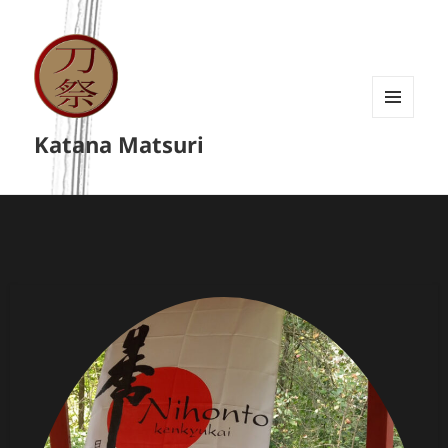
MENU
Katana Matsuri
A
WIDGETY