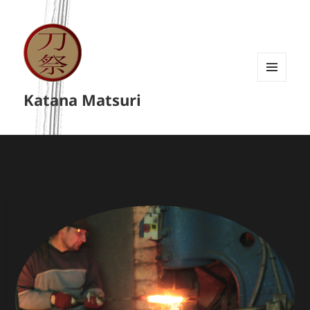
MENU
Katana Matsuri
A
WIDGETY