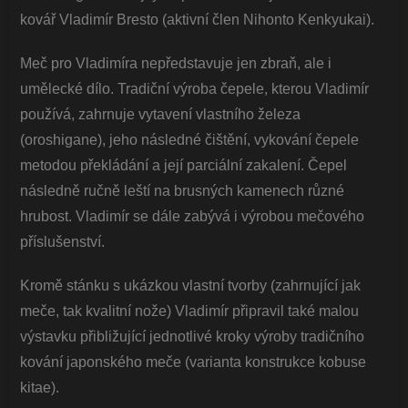
kovář Vladimír Bresto (aktivní člen Nihonto Kenkyukai).
Meč pro Vladimíra nepředstavuje jen zbraň, ale i
umělecké dílo. Tradiční výroba čepele, kterou Vladimír
používá, zahrnuje vytavení vlastního železa
(oroshigane), jeho následné čištění, vykování čepele
metodou překládání a její parciální zakalení. Čepel
následně ručně leští na brusných kamenech různé
hrubost. Vladimír se dále zabývá i výrobou mečového
příslušenství.
Kromě stánku s ukázkou vlastní tvorby (zahrnující jak
meče, tak kvalitní nože) Vladimír připravil také malou
výstavku přibližující jednotlivé kroky výroby tradičního
kování japonského meče (varianta konstrukce kobuse
kitae).