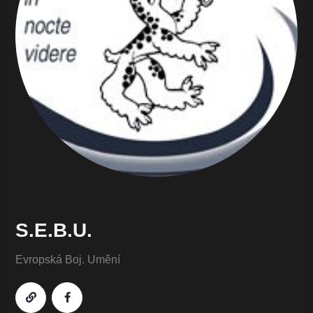
S.E.B.U.
Evropská Boj. Umění