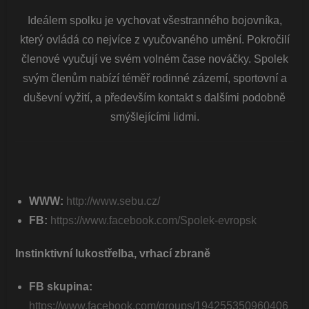
Ideálem spolku je vychovat všestranného bojovníka,
který ovládá co nejvíce z vyučovaného umění. Pokročilí
členové vyučují ve svém volném čase nováčky. Spolek
svým členům nabízí téměř rodinné zázemí, sportovní a
duševní vyžití, a především kontakt s dalšími podobně
smýšlejícími lidmi.
WWW:
http://www.sebu.cz/
FB:
https://www.facebook.com/Spolek-evropsk
Instinktivní lukostřelba, vrhací zbraně
FB skupina:
https://www.facebook.com/groups/194255350960406