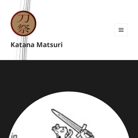
MENU
Katana Matsuri
A
WIDGETY