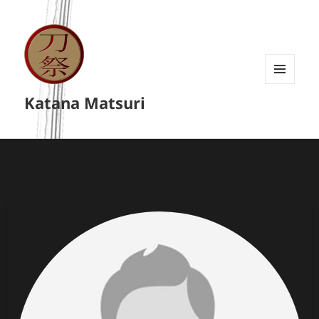
MENU
Katana Matsuri
A
WIDGETY