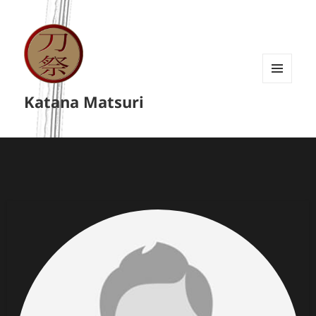
MENU
Katana Matsuri
A
WIDGETY