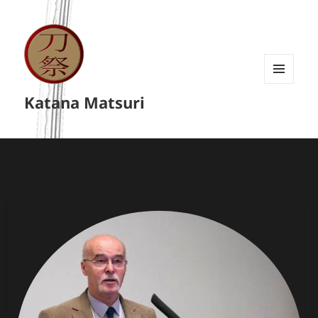
MENU
Katana Matsuri
A
WIDGETY