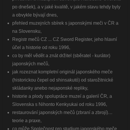
po dnešek), a v jaké kvalitě, v jakém stavu tehdy byly
a obvykle bývají dnes,
přehled muzejních sbírek s japonskými meči v ČR a
na Slovensku,
Registr mečů CZ ... CZ Sword Register, jeho hlavní
účel a historie od roku 1996,
co by měl vědět a znát držitel (sběratel - kurátor)
japonských mečů,
jak rozeznat kompletní originál japonského meče
(historickou čepel od shinsakutó) od starožitnické
skládanky anebo nejaponské repliky,
historie a plody spolupráce muzeí a galerií ČR, a
Slovenska s Nihonto Kenkyukai od roku 1996,
restaurování japonských mečů (zbraní a zbrojí)…
teorie a praxe,
co může Společnost pro studium japonského meče