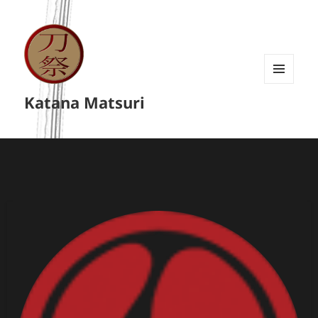
MENU
Katana Matsuri
A
WIDGETY