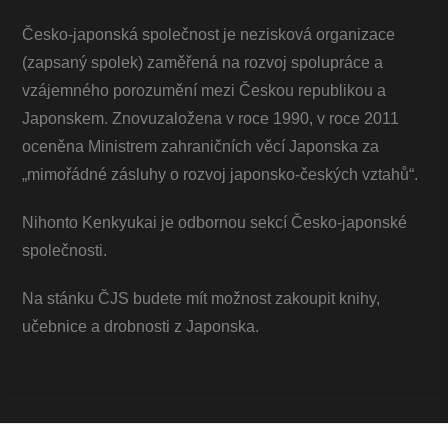
Česko-japonská společnost je nezisková organizace
(zapsaný spolek) zaměřená na rozvoj spolupráce a
vzájemného porozumění mezi Českou republikou a
Japonskem. Znovuzaložena v roce 1990, v roce 2011
oceněna Ministrem zahraničních věcí Japonska za
„mimořádné zásluhy o rozvoj japonsko-českých vztahů“.
Nihonto Kenkyukai je odbornou sekcí Česko-japonské
společnosti.
Na stánku ČJS budete mít možnost zakoupit knihy,
učebnice a drobnosti z Japonska.