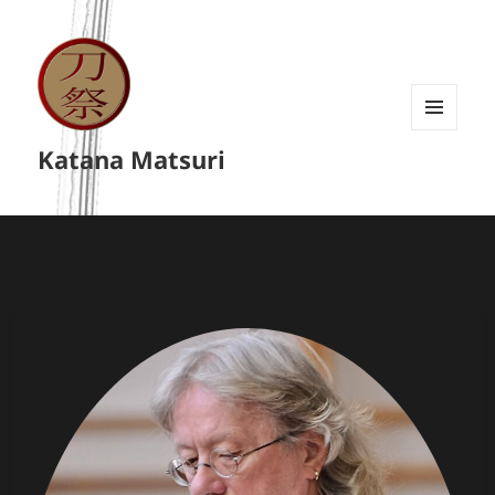
MENU
Katana Matsuri
A
WIDGETY