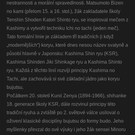
nestrannosti a morální spravedlnosti. Matsumoto Bizen
no kami (přelom 15. a 16. stol.), žák zakladatele školy
Tenshin Shoden Katori Shinto ryu, se inspiroval mečem z
Kashimy a vytvořil techniku Ichi no tachi (jeden meč).
Tato formální linie je základem tří tradičních (i když
„modernějších“) koryu, které dnes nesou název svatyně a
působí hlavně v Japonsku: Kashima Shin ryu (KSR),
Kashima Shinden Jiki Shinkage ryu a Kashima Shinto
ryu. Každá z těchto linií rozvíjí principy Kashima no
Tachi, ale zachovává si své základní jádro jako koryu
bujutsu.
Počátkem 20. století Kunii Zenya (1894-1966), shihanke
18. generace školy KSR, dále rozvinul principy této
tradiční ryuha a zvláště po 2. světové válce usiloval o
oživení klasické disciplíny bujutsu do formy budo. Jeho
myšlenky převzal do své výuky i jeho žák sensei Minoru