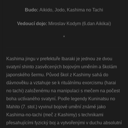
Budo:
Aikido, Jodo, Kashima no Tachi
Vedoucí dojo:
Miroslav Kodym (6.dan Aikikai)
*
Kashima jingu v prefektuře Ibaraki je jednou ze dvou
svatyní shinto zasvěcených bojovým uměním a školám
japonského šermu. Původ škol z Kashimy sahá do
dávnověku a vztahuje se k rituálnímu exorcismu (harai
no tachi) založenému na manipulaci s mečem na počest
boha uctívaného svatyní. Podle legendy Kuninatsu no
Mahito (7. stol.) vyvinul bojové umění známé jako
Kashima-no-tachi (meč z Kashimy) s technikami
přesahujícími fyzický boj a vytvořenými v duchu absolutní