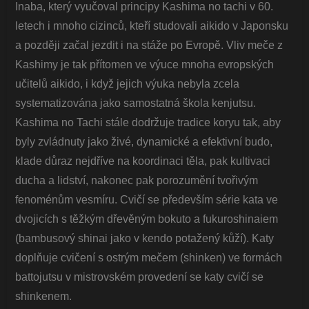
Inaba, který vyučoval principy Kashima no tachi v 60.
letech i mnoho cizinců, kteří studovali aikido v Japonsku
a později začal jezdit i na stáže po Evropě. Vliv meče z
Kashimy je tak přítomen ve výuce mnoha evropských
učitelů aikido, i když jejich výuka nebyla zcela
systematizována jako samostatná škola kenjutsu.
Kashima no Tachi stále dodržuje tradice koryu tak, aby
byly zvládnuty jako živé, dynamické a efektivní budo,
klade důraz nejdříve na koordinaci těla, pak kultivaci
ducha a lidství, nakonec pak porozumění tvořivým
fenoménům vesmíru. Cvičí se především série kata ve
dvojicích s těžkým dřevěným bokuto a fukuroshinaiem
(bambusový shinai jako v kendo potažený kůží). Katy
doplňuje cvičení s ostrým mečem (shinken) ve formách
battojutsu v mistrovském provedení se katy cvičí se
shinkenem.