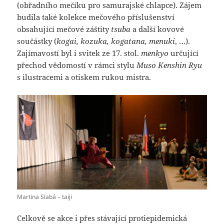
(obřadního mečíku pro samurajské chlapce). Zájem
budila také kolekce mečového příslušenství
obsahující mečové záštity
tsuba
a další kovové
součástky (
kogai, kozuka, kogatana, menuki
, …).
Zajímavostí byl i svitek ze 17. stol.
menkyo
určující
přechod vědomostí v rámci stylu
Muso Kenshin Ryu
s ilustracemi a otiskem rukou mistra.
Martina Slabá – taiji
Celkově se akce i přes stávající protiepidemická