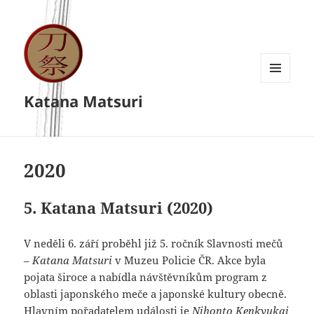
MENU
Katana Matsuri
A
WIDGETY
2020
5. Katana Matsuri (2020)
V neděli 6. září proběhl již 5. ročník Slavnosti mečů
–
Katana Matsuri
v Muzeu Policie ČR. Akce byla
pojata široce a nabídla návštěvníkům program z
oblasti japonského meče a japonské kultury obecně.
Hlavním pořadatelem události je
Nihonto Kenkyukai