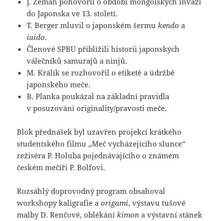
J. Zeman pohovořil o období mongolských invazí
do Japonska ve 13. století.
T. Berger mluvil o japonském šermu
kendo
a
iaido
.
Členové SPBU přiblížili historii japonských
válečníků samurajů a ninjů.
M. Králík se rozhovořil o etiketě a údržbě
japonského meče.
B. Planka poukázal na základní pravidla
v posuzování originality/pravosti meče.
Blok přednášek byl uzavřen projekcí krátkého
studentského filmu „Meč vycházejícího slunce“
režiséra P. Holuba pojednávajícího o známém
českém mečíři P. Bolfovi.
Rozsáhlý doprovodný program obsahoval
workshopy kaligrafie a
origami
, výstavu tušové
malby D. Renčové, oblékání
kimon
a výstavní stánek