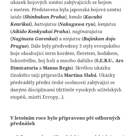
ukázek bojových umění zabývajících se bojem
s mečem. Představena byla japonská bojová umění
iaido
(
Shinbukan Praha
),
kendo
(
Kacubó
Kenrikai
),
battojutsu
(
Nakagawa ryu
),
kenjutsu
(
Aikido Kenkyukai Praha
),
naginatajutsu
(
Naginata Gorenkai
) a
ninjutsu
(
Bujinkan dojo
Prague
). Dále byly předvedeny 3 styly evropského
boje obsahující šerm kordem, fleretem, bodákem,
lukostřelbu, boj holí a mnoho dalšího (
S.E.B.U.
,
Ars
Dimicatoria
a
Manus Regis
). Skvělou ukázku
čínského taiji připravila
Martina Slabá
. Ukázky
předváděly přední české osobnosti zabývající se
danými disciplínami (držitelé vysokých učitelských
stupňů, mistři Evropy…).
V letošním roce bylo připraveno pět odborných
přednášek