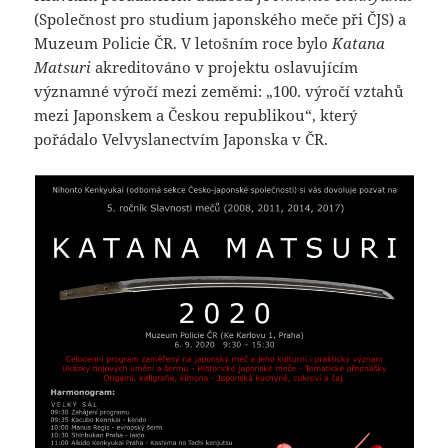
(Společnost pro studium japonského meče při ČJS) a
Muzeum Policie ČR. V letošním roce bylo
Katana
Matsuri
akreditováno v projektu oslavujícím
významné výročí mezi zeměmi: „100. výročí vztahů
mezi Japonskem a Českou republikou“, který
pořádalo Velvyslanectvím Japonska v ČR.