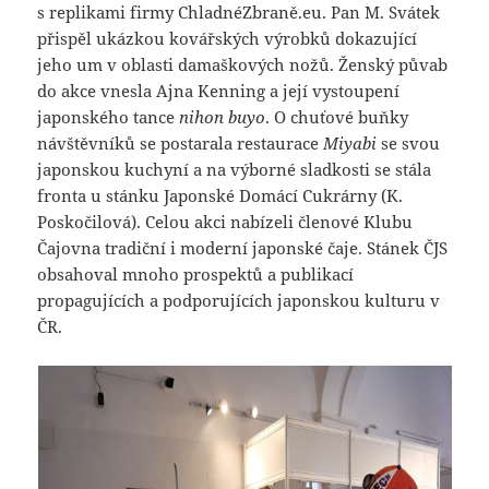
s replikami firmy ChladnéZbraně.eu. Pan M. Svátek
přispěl ukázkou kovářských výrobků dokazující
jeho um v oblasti damaškových nožů. Ženský půvab
do akce vnesla Ajna Kenning a její vystoupení
japonského tance
nihon
buyo
. O chuťové buňky
návštěvníků se postarala restaurace
Miyabi
se svou
japonskou kuchyní a na výborné sladkosti se stála
fronta u stánku Japonské Domácí Cukrárny (K.
Poskočilová). Celou akci nabízeli členové Klubu
Čajovna tradiční i moderní japonské čaje. Stánek ČJS
obsahoval mnoho prospektů a publikací
propagujících a podporujících japonskou kulturu v
ČR.