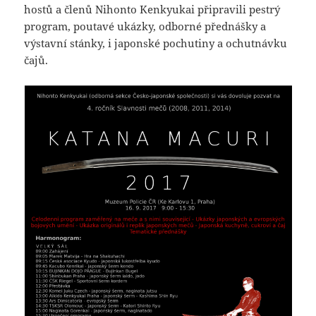
hostů a členů Nihonto Kenkyukai připravili pestrý
program, poutavé ukázky, odborné přednášky a
výstavní stánky, i japonské pochutiny a ochutnávku
čajů.