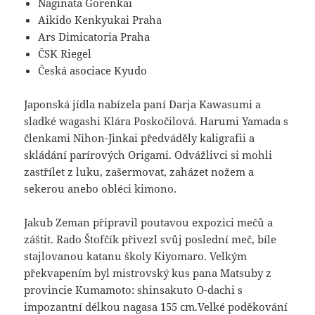
Naginata Gorenkai
Aikido Kenkyukai Praha
Ars Dimicatoria Praha
ČSK Riegel
Česká asociace Kyudo
Japonská jídla nabízela paní Darja Kawasumi a
sladké wagashi Klára Poskočilová. Harumi Yamada s
členkami Nihon-Jinkai předváděly kaligrafii a
skládání parírových Origami. Odvážlivci si mohli
zastřílet z luku, zašermovat, zaházet nožem a
sekerou anebo obléci kimono.
Jakub Zeman připravil poutavou expozici mečů a
záštit. Rado Štofčík přivezl svůj poslední meč, bíle
stajlovanou katanu školy Kiyomaro. Velkým
překvapením byl mistrovský kus pana Matsuby z
provincie Kumamoto: shinsakuto O-dachi s
impozantní délkou nagasa 155 cm.Velké poděkování