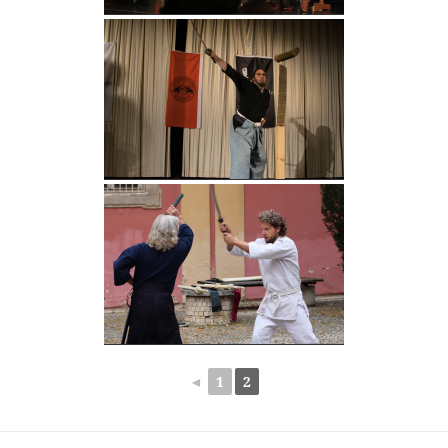
◄
1
2