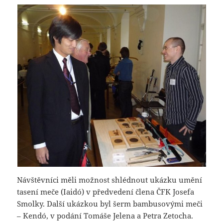
Návštěvníci měli možnost shlédnout ukázku umění
tasení meče (Iaidó) v předvedení člena ČFK Josefa
Smolky. Další ukázkou byl šerm bambusovými meči
– Kendó, v podání Tomáše Jelena a Petra Zetocha.