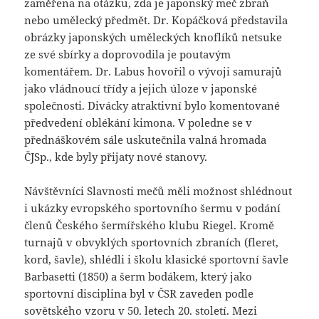
zaměřena na otázku, zda je japonský meč zbraň
nebo umělecký předmět. Dr. Kopáčková představila
obrázky japonských uměleckých knoflíků netsuke
ze své sbírky a doprovodila je poutavým
komentářem. Dr. Labus hovořil o vývoji samurajů
jako vládnoucí třídy a jejich úloze v japonské
společnosti. Divácky atraktivní bylo komentované
předvedení oblékání kimona. V poledne se v
přednáškovém sále uskutečnila valná hromada
ČJSp., kde byly přijaty nové stanovy.
Návštěvníci Slavnosti mečů měli možnost shlédnout
i ukázky evropského sportovního šermu v podání
členů Českého šermířského klubu Riegel. Kromě
turnajů v obvyklých sportovních zbraních (fleret,
kord, šavle), shlédli i školu klasické sportovní šavle
Barbasetti (1850) a šerm bodákem, který jako
sportovní disciplina byl v ČSR zaveden podle
sovětského vzoru v 50. letech 20. století. Mezi