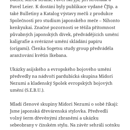
Pavel Leier. K dostáni byly publikace vydané ČJSp. a
také Bulletiny a Katalog výstavy mečů z produkce
Společnosti pro studium japonského meče – Nihonto
kenkyukai. Značné pozornosti se těšila přítomnost
půvabných japonských dívek, předvádějících umění
kaligrafie a svérázné umění skládání papíru
(origami). Členka Sogetsu study group předváděla
aranžování květin Ikebana.
Ukázky asijského a evropského bojového umění
předvedly na nádvoří pardubická skupina Midori
Nezumi a kladenský Spolek evropských bojových
umění (S.E.B.U.).
Mladí členové skupiny Midori Nezumi o sobě říkají:
Jsme japonská dřevárenská stylovka. Předvedli
volný šerm dřevěnými zbraněmi a ukázku
sebeobrany v čínském stylu. Na závěr sehráli scénku