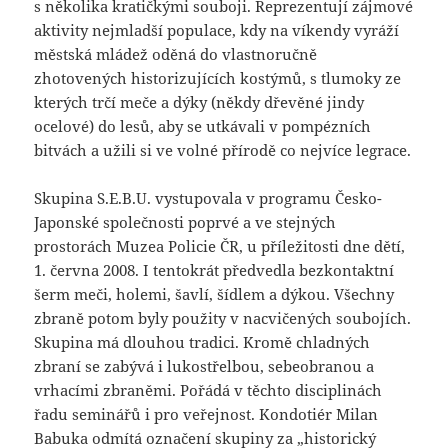
s několika kratičkými souboji. Reprezentují zájmové
aktivity nejmladší populace, kdy na víkendy vyráží
městská mládež oděná do vlastnoručně
zhotovených historizujících kostýmů, s tlumoky ze
kterých trčí meče a dýky (někdy dřevěné jindy
ocelové) do lesů, aby se utkávali v pompézních
bitvách a užili si ve volné přírodě co nejvíce legrace.
Skupina S.E.B.U. vystupovala v programu Česko-
Japonské společnosti poprvé a ve stejných
prostorách Muzea Policie ČR, u příležitosti dne dětí,
1. června 2008. I tentokrát předvedla bezkontaktní
šerm meči, holemi, šavlí, šídlem a dýkou. Všechny
zbraně potom byly použity v nacvičených soubojích.
Skupina má dlouhou tradici. Kromě chladných
zbraní se zabývá i lukostřelbou, sebeobranou a
vrhacími zbraněmi. Pořádá v těchto disciplinách
řadu seminářů i pro veřejnost. Kondotiér Milan
Babuka odmítá označení skupiny za „historický