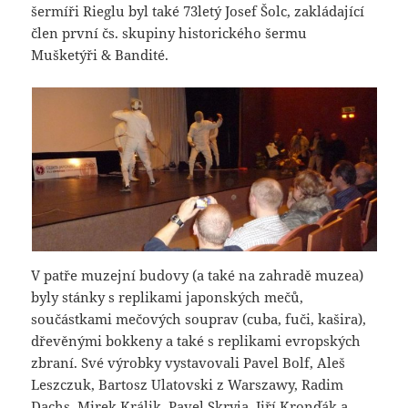
šermíři Rieglu byl také 73letý Josef Šolc, zakládající
člen první čs. skupiny historického šermu
Mušketýři & Bandité.
V patře muzejní budovy (a také na zahradě muzea)
byly stánky s replikami japonských mečů,
součástkami mečových souprav (cuba, fuči, kašira),
dřevěnými bokkeny a také s replikami evropských
zbraní. Své výrobky vystavovali Pavel Bolf, Aleš
Leszczuk, Bartosz Ulatovski z Warszawy, Radim
Dachs, Mirek Králik, Pavel Skryja, Jiří Kronďák a